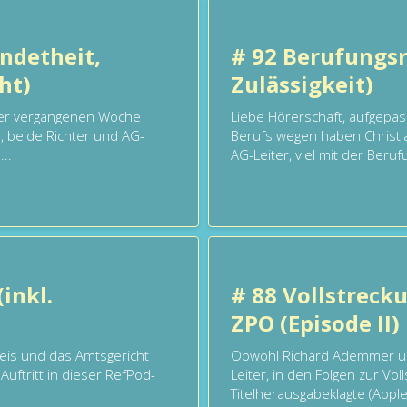
ndetheit,
# 92 Berufungsr
ht)
Zulässigkeit)
 der vergangenen Woche
Liebe Hörerschaft, aufgepass
, beide Richter und AG-
Berufs wegen haben Christi
..
AG-Leiter, viel mit der Berufu
inkl.
# 88 Vollstreck
ZPO (Episode II)
eeis und das Amtsgericht
Obwohl Richard Ademmer un
Auftritt in dieser RefPod-
Leiter, in den Folgen zur Vo
Titelherausgabeklagte (Apple,