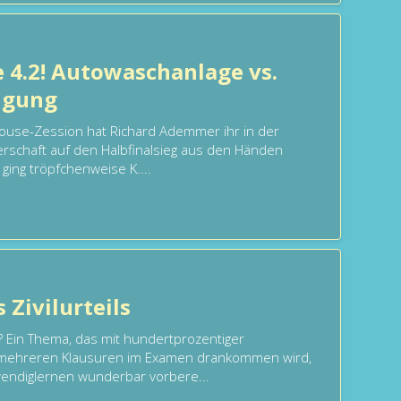
e 4.2! Autowaschanlage vs.
igung
ouse-Zession hat Richard Ademmer ihr in der
terschaft auf den Halbfinalsieg aus den Händen
ging tröpfchenweise K....
 Zivilurteils
 Ein Thema, das mit hundertprozentiger
in mehreren Klausuren im Examen drankommen wird,
endiglernen wunderbar vorbere...