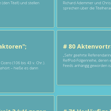
(den Titel!) und stellen
Richard Ademmer und Christ
sprechen über die Titelherau
aktoren";
# 80 Aktenvortr
„Sehr geehrte Referendarin
RefPod-Folgenreihe, deren e
icero (106 bis 43 v. Chr.).
Feeds anhängig geworden ist.
 gehört – hieße es dann