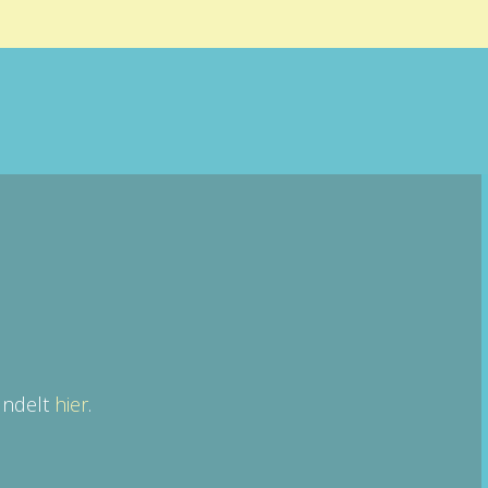
ündelt
hier
.