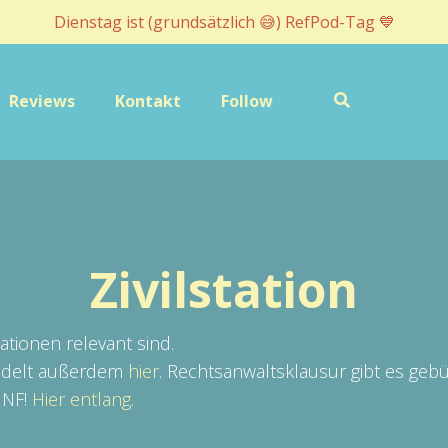
Dienstag ist (grundsätzlich 😅) RefPod-Tag 💙
Reviews
Kontakt
Follow
Zivilstation
tationen relevant sind.
ündelt außerdem
hier
. Rechtsanwaltsklausur gibt es geb
ÜNF!
Hier entlang
.