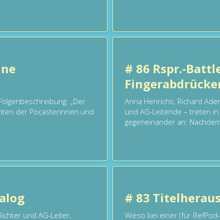
ine
# 86 Rspr.-Battl
Fingerabdrücke
Folgenbeschreibung: „Der
Anna Henrichs, Richard Ade
chten der Pocasterinnen und
und AG-Leitende – treten i
gegeneinander an: Nachdem s
nalog
# 83 Titelherau
chter und AG-Leiter,
Wieso bei einer (für RefPod-