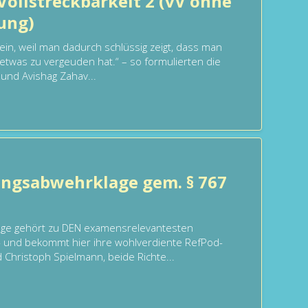
Vollstreckbarkeit 2 (vV ohne
tung)
ein, weil man dadurch schlüssig zeigt, dass man
 etwas zu vergeuden hat.“ – so formulierten die
 und Avishag Zahav...
ungsabwehrklage gem. § 767
age gehört zu DEN examensrelevantesten
 und bekommt hier ihre wohlverdiente RefPod-
Christoph Spielmann, beide Richte...