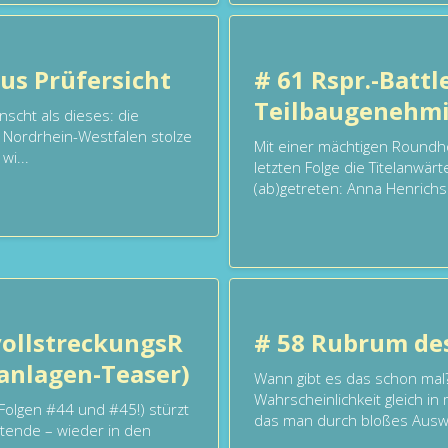
us Prüfersicht
# 61 Rspr.-Battl
Teilbaugenehm
scht als dieses: die
 Nordrhein-Westfalen stolze
Mit einer mächtigen Roundh
i...
letzten Folge die Titelanwär
(ab)getreten: Anna Henrichs 
vollstreckungsR
# 58 Rubrum des
anlagen-Teaser)
Wann gibt es das schon mal?
Wahrscheinlichkeit gleich 
(Folgen #44 und #45!) stürzt
das man durch bloßes Ausw
itende – wieder in den