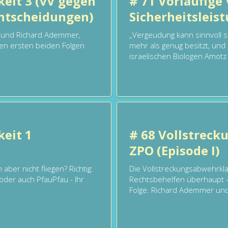
keit 3 (vV gegen
# 71 Vorläufige 
entscheidungen)
Sicherheitsleis
lz und Richard Ademmer,
„Vergeudung kann sinnvoll s
den ersten beiden Folgen
mehr als genug besitzt, und
israelischen Biologen Amotz
keit 1
# 68 Vollstreck
ZPO (Episode I)
aber nicht fliegen? Richtig:
Die Vollstreckungsabwehrkl
 oder auch PfauPfau - Ihr
Rechtsbehelfen überhaupt -
Folge. Richard Ademmer und 