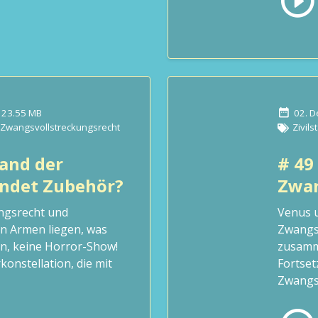
23.55 MB
02. 
Zwangsvollstreckungsrecht
Zivils
and der
# 49
ändet Zubehör?
Zwan
ngsrecht und
Venus u
n Armen liegen, was
Zwangsv
n, keine Horror-Show!
zusamme
konstellation, die mit
Fortse
Zwangsv