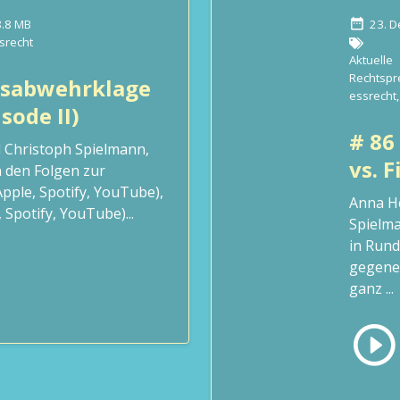
8.8 MB
23. 
srecht
Aktuelle
Rechtsp
gsabwehrklage
essrecht
,
sode II)
# 86
 Christoph Spielmann,
vs. 
n den Folgen zur
pple, Spotify, YouTube),
Anna H
Spotify, YouTube)...
Spielma
in Rund
gegenei
ganz ...