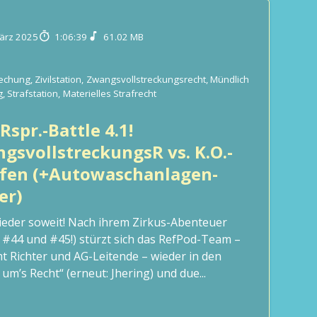
ärz 2025
1:06:39
61.02 MB
rechung
,
Zivilstation
,
Zwangsvollstreckungsrecht
,
Mündlich
g
,
Strafstation
,
Materielles Strafrecht
Rspr.-Battle 4.1!
gsvollstreckungsR vs. K.O.-
fen (+Autowaschanlagen-
er)
wieder soweit! Nach ihrem Zirkus-Abenteuer
 #44 und #45!) stürzt sich das RefPod-Team –
t Richter und AG-Leitende – wieder in den
um’s Recht“ (erneut: Jhering) und due...