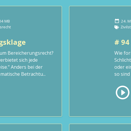
04 MB
24. M
srecht
Zivils
ngsklage
# 94
 zum Bereicherungsrecht?
Wie for
erbietet sich jede
Schlich
se.“ Anders bei der
oder e
matische Betrachtu...
so sind