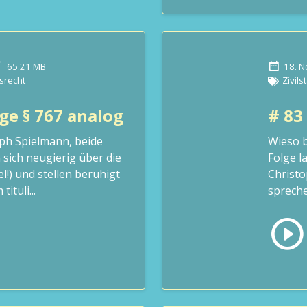
65.21 MB
18. 
srecht
Zivils
ge § 767 analog
# 83
ph Spielmann, beide
Wieso b
 sich neugierig über die
Folge l
el!) und stellen beruhigt
Christo
ituli...
spreche