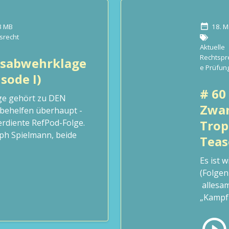
3 MB
18. M
srecht
Aktuelle
Rechtsp
gsabwehrklage
e Prüfun
sode I)
# 60 
ge gehört zu DEN
Zwan
behelfen überhaupt -
rdiente RefPod-Folge.
Trop
ph Spielmann, beide
Teas
Es ist 
(Folgen
allesam
„Kampf 