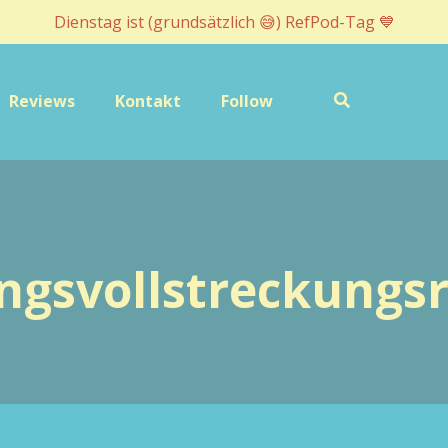
Dienstag ist (grundsätzlich 😅) RefPod-Tag 💙
Reviews
Kontakt
Follow
gsvollstreckungs