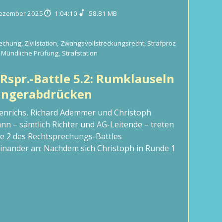
Dezember 2025
1:04:10
58.81 MB
rechung
,
Zivilstation
,
Zwangsvollstreckungsrecht
,
Strafproz
Mündliche Prüfung
,
Strafstation
 Rspr.-Battle 5.2: Rumklauseln
Fingerabdrücken
enrichs, Richard Ademmer und Christoph
nn – sämtlich Richter und AG-Leitende – treten
e 2 des Rechtsprechungs-Battles
nander an: Nachdem sich Christoph in Runde 1