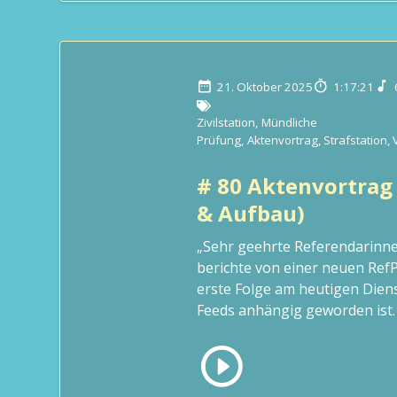
21. Oktober 2025
1:17:21
Zivilstation
,
Mündliche
Prüfung
,
Aktenvortrag
,
Strafstation
,
# 80 Aktenvortrag
& Aufbau)
„Sehr geehrte Referendarinne
berichte von einer neuen Ref
erste Folge am heutigen Diens
Feeds anhängig geworden ist. E