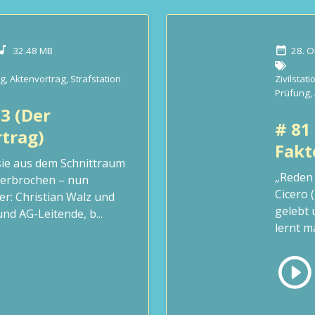
32.48 MB
28. O
ng
,
Aktenvortrag
,
Strafstation
Zivilstati
Prüfung
,
3 (Der
# 81
rtrag)
Fakt
sie aus dem Schnittraum
„Reden 
terbrochen – nun
Cicero (
r: Christian Walz und
gelebt 
und AG-Leitende, b...
lernt m