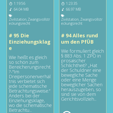
1:19:56
1:23:35
64.04 MB
66.97 MB
Zivilstation
,
Zwangsvollstr
Zivilstation
,
Zwangsvollstr
eckungsrecht
eckungsrecht
# 95 Die
# 94 Alles rund
Einziehungsklag
um den PfÜB
e
Wie formuliert gleich
§ 883 Abs. 1 ZPO in
Wie heißt es gleich
prosaischer
so schön zum
Schlichtheit? „Hat
Bereicherungsrecht
der Schuldner eine
?-"Im
bewegliche Sache
Dreipersonenverhäl
oder eine Menge
tnis verbietet sich
beweglicher Sachen
jede schematische
herauszugeben, so
Betrachtungsweise.“
sind sie von dem
Anders bei der
Gerichtsvollzieh...
Einziehungsklage,
wo die schematische
Betrachtu...