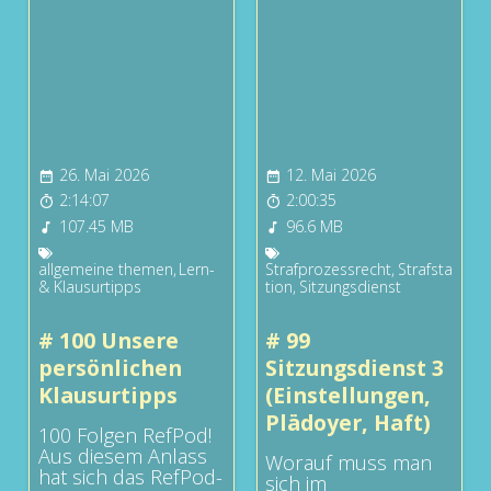
26. Mai 2026
12. Mai 2026
2:14:07
2:00:35
107.45 MB
96.6 MB
allgemeine themen
,
Lern-
Strafprozessrecht
,
Strafsta
& Klausurtipps
tion
,
Sitzungsdienst
# 100 Unsere
# 99
persönlichen
Sitzungsdienst 3
Klausurtipps
(Einstellungen,
Plädoyer, Haft)
100 Folgen RefPod!
Aus diesem Anlass
Worauf muss man
hat sich das RefPod-
sich im