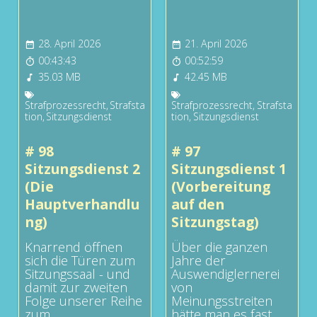
28. April 2026
21. April 2026
00:43:43
00:52:59
35.03 MB
42.45 MB
Strafprozessrecht
,
Strafsta
Strafprozessrecht
,
Strafsta
tion
,
Sitzungsdienst
tion
,
Sitzungsdienst
# 98
# 97
Sitzungsdienst 2
Sitzungsdienst 1
(Die
(Vorbereitung
Hauptverhandlu
auf den
ng)
Sitzungstag)
Knarrend öffnen
Über die ganzen
sich die Türen zum
Jahre der
Sitzungssaal - und
Auswendiglernerei
damit zur zweiten
von
Folge unserer Reihe
Meinungsstreiten
zum
hätte man es fast