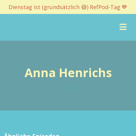
Dienstag ist (grundsätzlich 😅) RefPod-Tag 💙
Anna Henrichs